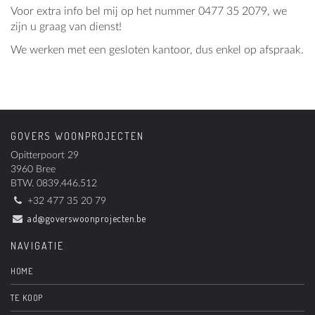
Voor extra info bel mij op het nummer 0477 35 2079, we
zijn u graag van dienst!
We werken met een gesloten kantoor, dus enkel op afspraak.
GOVERS WOONPROJECTEN
Opitterpoort 29
3960 Bree
BTW.
0839.446.512
+32 477 35 20 79
ad@goverswoonprojecten.be
NAVIGATIE
HOME
TE KOOP